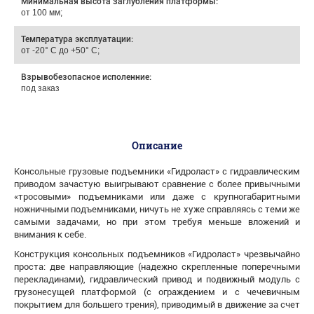
Минимальная высота заглубления платформы:
от 100 мм;
Температура эксплуатации:
от -20° С до +50° С;
Взрывобезопасное исполенние:
под заказ
Описание
Консольные грузовые подъемники «Гидроласт» с гидравлическим
приводом зачастую выигрывают сравнение с более привычными
«тросовыми» подъемниками или даже с крупногабаритными
ножничными подъемниками, ничуть не хуже справляясь с теми же
самыми задачами, но при этом требуя меньше вложений и
внимания к себе.
Конструкция консольных подъемников «Гидроласт» чрезвычайно
проста: две направляющие (надежно скрепленные поперечными
перекладинами), гидравлический привод и подвижный модуль с
грузонесущей платформой (с ограждением и с чечевичным
покрытием для большего трения), приводимый в движение за счет