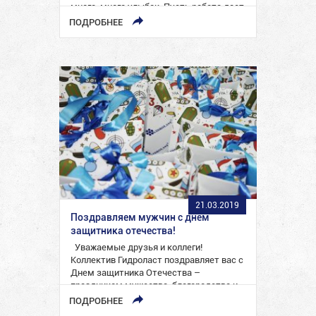
много-много улыбок. Пусть работа дает
желанные…
ПОДРОБНЕЕ
21.03.2019
Поздравляем мужчин с днем
защитника отечества!
Уважаемые друзья и коллеги!
Коллектив Гидроласт поздравляет вас с
Днем защитника Отечества –
праздником мужества, благородства и
чести! В…
ПОДРОБНЕЕ