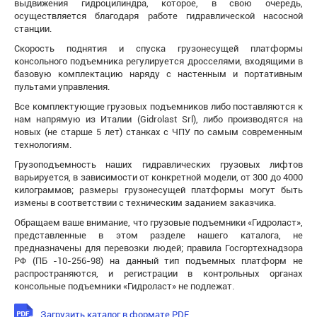
выдвижения гидроцилиндра, которое, в свою очередь,
осуществляется благодаря работе гидравлической насосной
станции.
Скорость поднятия и спуска грузонесущей платформы
консольного подъемника регулируется дросселями, входящими в
базовую комплектацию наряду с настенным и портативным
пультами управления.
Все комплектующие грузовых подъемников либо поставляются к
нам напрямую из Италии (Gidrolast Srl), либо производятся на
новых (не старше 5 лет) станках с ЧПУ по самым современным
технологиям.
Грузоподъемность наших гидравлических грузовых лифтов
варьируется, в зависимости от конкретной модели, от 300 до 4000
килограммов; размеры грузонесущей платформы могут быть
измены в соответствии с техническим заданием заказчика.
Обращаем ваше внимание, что грузовые подъемники «Гидроласт»,
представленные в этом разделе нашего каталога, не
предназначены для перевозки людей; правила Госгортехнадзора
РФ (ПБ -10-256-98) на данный тип подъемных платформ не
распространяются, и регистрации в контрольных органах
консольные подъемники «Гидроласт» не подлежат.
Загрузить каталог в формате PDF