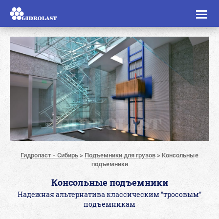
Toggl
naviga
Гидроласт - Сибирь
>
Подъемники для грузов
>
Консольные
подъемники
Консольные подъемники
Надежная альтернатива классическим "тросовым"
подъемникам