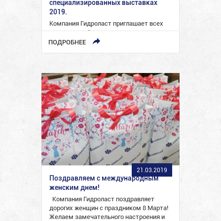
специализированных выставках
2019.
Компания Гидроласт приглашает всех
наших друзей, коллег, партнеров на
Международные специализированные
ПОДРОБНЕЕ
выставки, в которых мы принимаем
участие в 2019 году:…
21.03.2019
Поздравляем с международным
женским днем!
Компания Гидроласт поздравляет
дорогих женщин с праздником 8 Марта!
Желаем замечательного настроения и